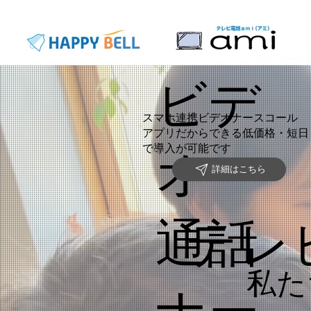
ビデ
スマホ連携ビデオナースコール
​アプリだからできる低価格・短日
オ
で導入が可能です
詳細はこちら
通話
​テ
私た