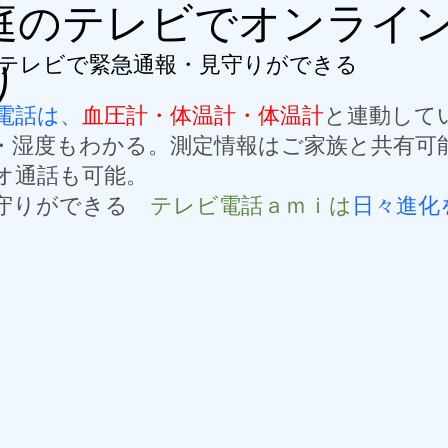
庭の​テレビでオンライ
テレビで緊急通報・見守りができる
り
電話は、
血圧計・体温計・体温計
と連動して
・湿度もわかる。測定情報はご家族と共有可
オ通話も可能。
見守りができる
テレビ電話ａｍｉは
日々進化