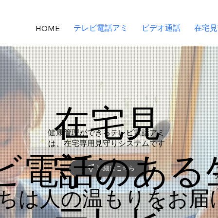
テレビ電話アミ
ビデオ通話
在宅見
HOME
在宅見
健康管理ができる​テレビ電話アミ
は、在宅専用見守りシステムです
レビ電話のある
守り
詳細はこちら
ちは人の温もりをお届