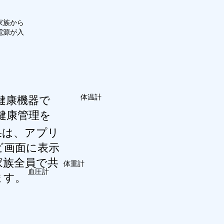
家族から
電源が入
体温計
用健康機器で
健康管理を
果は、アプリ
ビ画面に表示
家族全員で共
体重計
血圧計
ます。