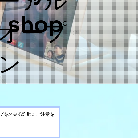
ーアル
shop
オープ
ン
ショップを名乗る詐欺にご注意を