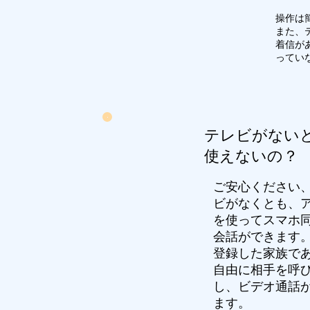
操作は
また、
着信が
ってい
テレビがない
使えないの？
ご安心ください
ビがなくとも、
を使ってスマホ
会話ができます
​登録した家族で
自由に相手を呼
し、ビデオ通話
ます。