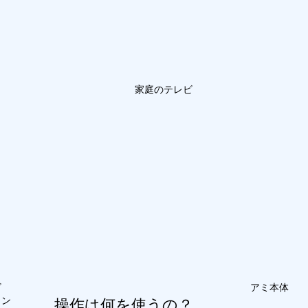
家庭のテレビ
ビ
アミ本体
コン
操作は何を使うの？