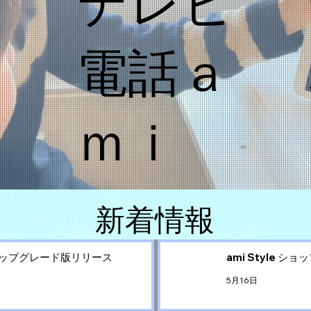
テレビ
電話ａ
ｍｉ
​新着情報
X アップグレード版リリース
ami Style 
5月16日