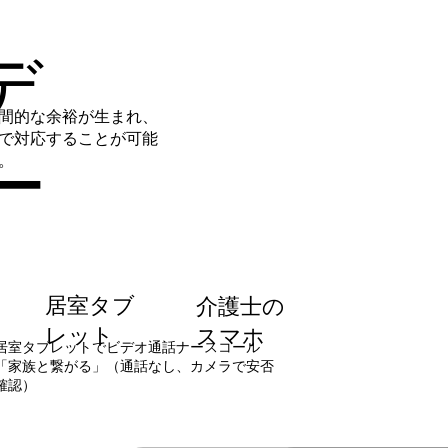
デ
間的な余裕が生まれ、
で対応することが可能
ー
。
居室タブ
介護士の
レット
スマホ
居室タブレットでビデオ通話ナースコール
「家族と繋がる」（通話なし、カメラで安否
確認）