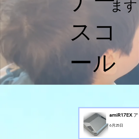
ナー
ます
スコ
ール
amiR17E
6月25日