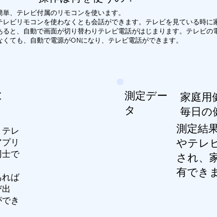
簡単、テレビ付属のリモコンを使います。
テレビリモコンを使わなくとも会話ができます。テレビを見ている時に
あると、自動で画面が切り替わりテレビ電話がはじまります。テレビの
なくても、自動で電源がONになり、テレビ電話ができます。
と
測定デー
​家庭
タ
毎日の
測定結
、テレ
やテレ
アプリ
同士で
され、
。
有でき
あれば
び出
ができ