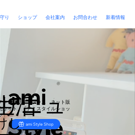
守り
ショップ
会社案内
お問合わせ
新着情報
ami
リニュ
生活
テレビ電話アミプラス ネット販
売サイト、「アミスタイルショッ
プ」
Style
けし
ami Style Shop